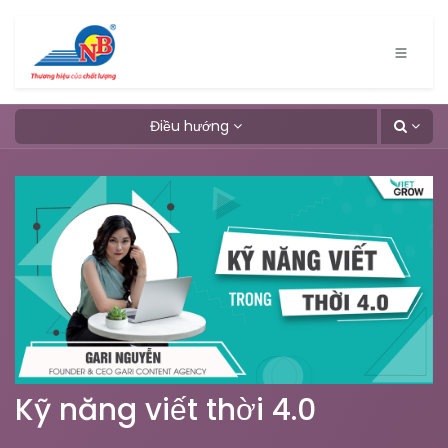
Bỏ qua để đến Nội dung
Điều hướng
Kỹ năng viết thời 4.0