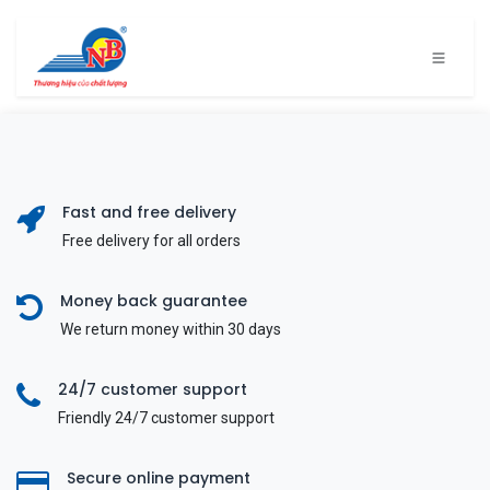
Bỏ qua để đến Nội dung
Fast and free delivery
Free delivery for all orders
Money back guarantee
We return money within 30 days
24/7 customer support
Friendly 24/7 customer support
Secure online payment