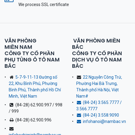
We process SSL сertificate
VĂN PHÒNG
VĂN PHÒNG MIỀN
MIỀN NAM
BẮC
CÔNG TY CỔ PHẦN
CÔNG TY CỔ PHẦN
PHỤ TÙNG Ô TÔ NAM
DỊCH VỤ Ô TÔ NAM
BẮC
BẮC
5-7-9-11-13 Đường số
22 Nguyễn Công Trứ,
22, Khu Bình Phú, Phường
Phường Hai Bà Trưng,
Bình Phú, Thành phố Hồ Chí
Thành phố Hà Nội, Việt
Minh, Việt Nam
Nam
#
(84-24) 3.565.7777 /
(84-28) 62.900.997 / 998
3.566.7777
/ 999
(84-24) 3.558.9090
(84-28) 62.900.996
infohanoi@nambac.vn