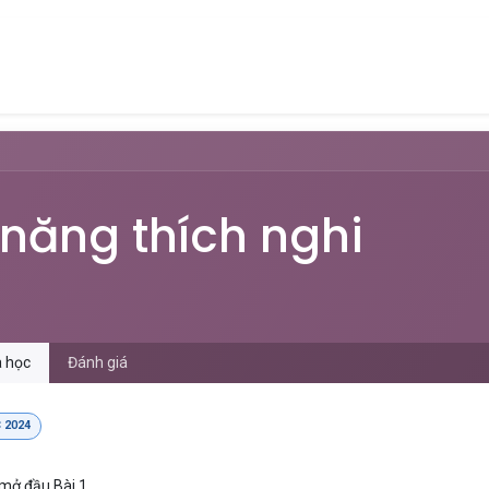
Tin tức
Khóa học
Tuyển dụng
Liên hệ
 năng thích nghi
 học
Đánh giá
 2024
 mở đầu Bài 1