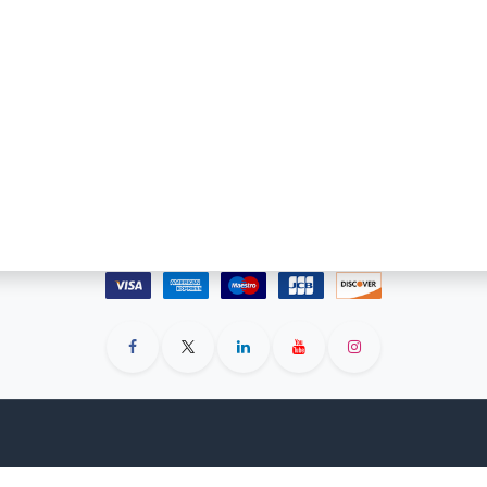
BẮC
h
22 Nguyễn Công Trứ, Phường Hai Bà Trưng, Thành
phố Hà Nội, Việt Nam
#
(84-24) 3.565.7777 / 3.566.7777
(84-24) 3.558.9090
infohanoi@nambac.vn