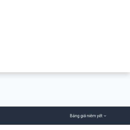
250 Executive Park Blvd,
Giới thiệu
Suite 3400
Chính sách và quy định
San Francisco CA 94134
chung
United States
Chính sách bảo hành
info@yourcompany.com
Chính sách bảo mật
thông tin
+1 555-555-5556
Thanh toán và giao hàng
Liên hệ
Bảng giá niêm yết