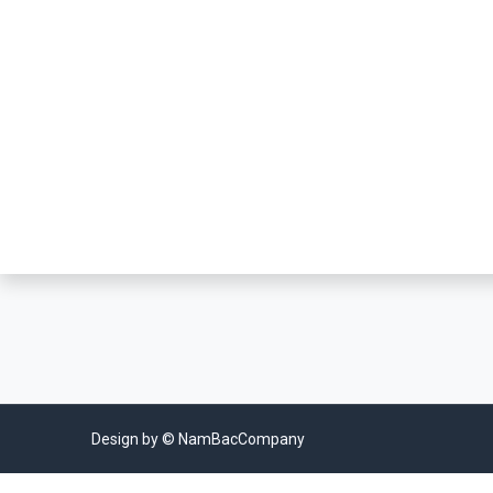
BẮC
5-7-9-11-13 Đường số 22, Khu Bình Phú, Phường Bìn
Phú, Thành phố Hồ Chí Minh, Việt Nam
(84-28) 62.900.997 / 998 / 999
(84-28) 62.900.996
infohochiminh@nambac.vn
Mã số thuế: 0307751630
Design by © NamBacCompany