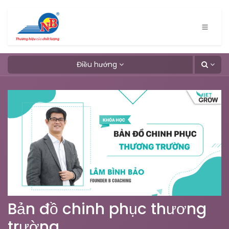
Bỏ qua để đến Nội dung
Điều hướng
Bản đồ chinh phục thương
trường