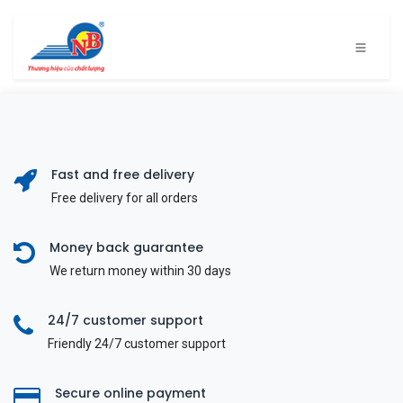
Bỏ qua để đến Nội dung
Fast and free delivery
Free delivery for all orders
Money back guarantee
We return money within 30 days
24/7 customer support
Friendly 24/7 customer support
Secure online payment