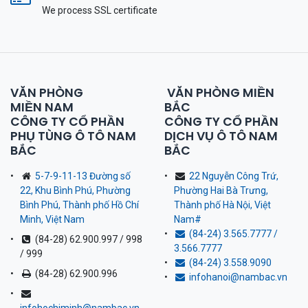
We process SSL сertificate
VĂN PHÒNG
VĂN PHÒNG MIỀN
MIỀN NAM
BẮC
CÔNG TY CỔ PHẦN
CÔNG TY CỔ PHẦN
PHỤ TÙNG Ô TÔ NAM
DỊCH VỤ Ô TÔ NAM
BẮC
BẮC
5-7-9-11-13 Đường số
22 Nguyễn Công Trứ,
22, Khu Bình Phú, Phường
Phường Hai Bà Trưng,
Bình Phú, Thành phố Hồ Chí
Thành phố Hà Nội, Việt
Minh, Việt Nam
Nam
#
(84-24) 3.565.7777 /
(84-28) 62.900.997 / 998
3.566.7777
/ 999
(84-24) 3.558.9090
(84-28) 62.900.996
infohanoi@nambac.vn