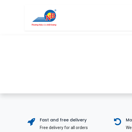
Bỏ qua để đến Nội dung
Trang chủ
Cửa hàng
Fast and free delivery
Mo
Free delivery for all orders
We 