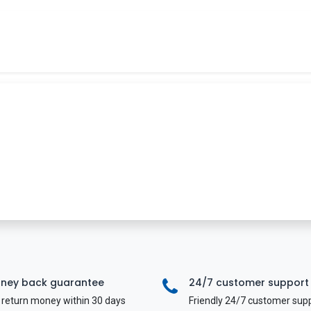
Tin tức
Khóa học
Tuyển dụng
Liên hệ
ney back guarantee
24/7 customer support
return money within 30 days
Friendly 24/7 customer sup