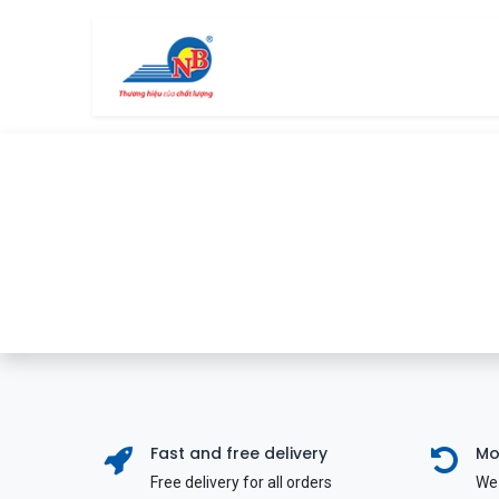
Bỏ qua để đến Nội dung
Trang chủ
Cửa hàng
Fast and free delivery
Mo
Free delivery for all orders
We 