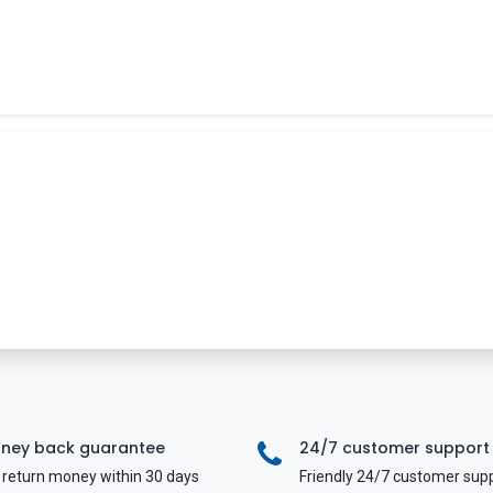
Tin tức
Khóa học
Tuyển dụng
Liên hệ
ney back guarantee
24/7 customer support
return money within 30 days
Friendly 24/7 customer sup