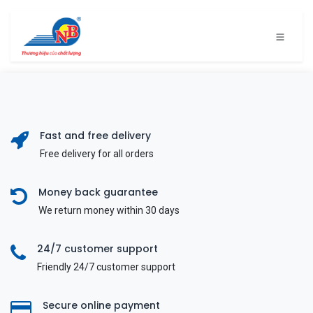
Bỏ qua để đến Nội dung
Fast and free delivery
Free delivery for all orders
Money back guarantee
We return money within 30 days
24/7 customer support
Friendly 24/7 customer support
Secure online payment