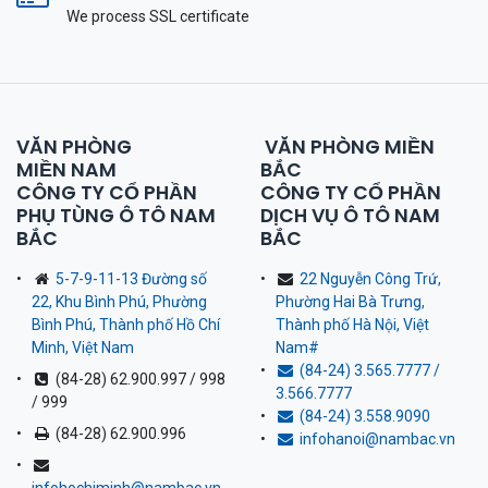
We process SSL сertificate
VĂN PHÒNG
VĂN PHÒNG MIỀN
MIỀN NAM
BẮC
CÔNG TY CỔ PHẦN
CÔNG TY CỔ PHẦN
PHỤ TÙNG Ô TÔ NAM
DỊCH VỤ Ô TÔ NAM
BẮC
BẮC
5-7-9-11-13 Đường số
22 Nguyễn Công Trứ,
22, Khu Bình Phú, Phường
Phường Hai Bà Trưng,
Bình Phú, Thành phố Hồ Chí
Thành phố Hà Nội, Việt
Minh, Việt Nam
Nam
#
(84-24) 3.565.7777 /
(84-28) 62.900.997 / 998
3.566.7777
/ 999
(84-24) 3.558.9090
(84-28) 62.900.996
infohanoi@nambac.vn