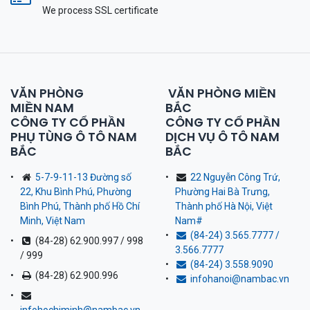
We process SSL сertificate
VĂN PHÒNG
VĂN PHÒNG MIỀN
MIỀN NAM
BẮC
CÔNG TY CỔ PHẦN
CÔNG TY CỔ PHẦN
PHỤ TÙNG Ô TÔ NAM
DỊCH VỤ Ô TÔ NAM
BẮC
BẮC
5-7-9-11-13 Đường số
22 Nguyễn Công Trứ,
22, Khu Bình Phú, Phường
Phường Hai Bà Trưng,
Bình Phú, Thành phố Hồ Chí
Thành phố Hà Nội, Việt
Minh, Việt Nam
Nam
#
(84-24) 3.565.7777 /
(84-28) 62.900.997 / 998
3.566.7777
/ 999
(84-24) 3.558.9090
(84-28) 62.900.996
infohanoi@nambac.vn