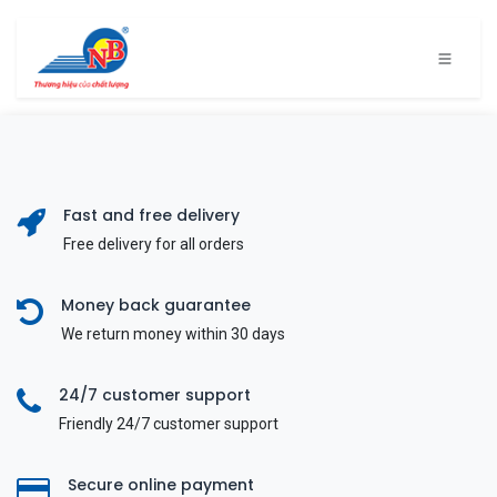
Bỏ qua để đến Nội dung
Fast and free delivery
Free delivery for all orders
Money back guarantee
We return money within 30 days
24/7 customer support
Friendly 24/7 customer support
Secure online payment