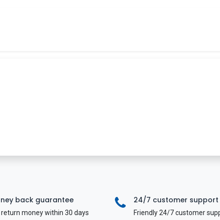
Tin tức
Khóa học
Tuyển dụng
Liên hệ
ney back guarantee
24/7 customer support
return money within 30 days
Friendly 24/7 customer sup