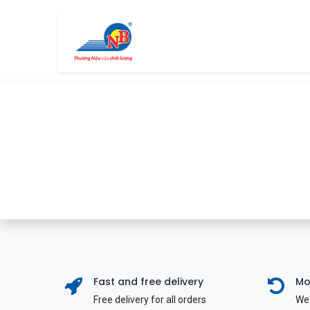
Bỏ qua để đến Nội dung
Trang chủ
Cửa hàng
Fast and free delivery
Mo
Free delivery for all orders
We 