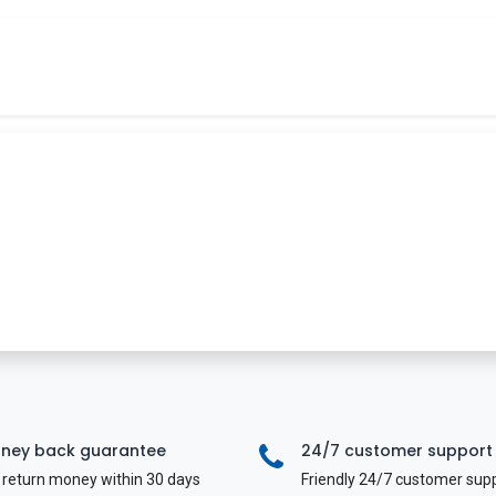
Tin tức
Khóa học
Tuyển dụng
Liên hệ
ney back guarantee
24/7 customer support
return money within 30 days
Friendly 24/7 customer sup