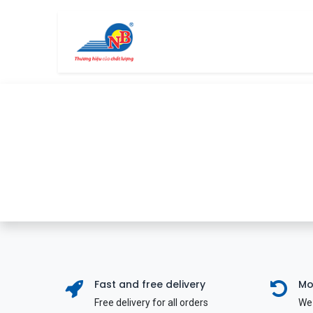
Bỏ qua để đến Nội dung
Trang chủ
Cửa hàng
Fast and free delivery
Mo
Free delivery for all orders
We 