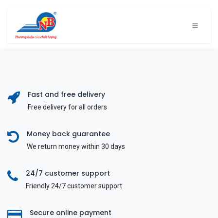
Bỏ qua để đến Nội dung
Fast and free delivery
Free delivery for all orders
Money back guarantee
We return money within 30 days
24/7 customer support
Friendly 24/7 customer support
Secure online payment