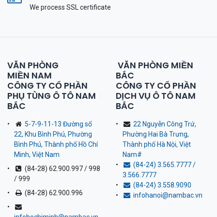
We process SSL сertificate
VĂN PHÒNG
VĂN PHÒNG MIỀN
MIỀN NAM
BẮC
CÔNG TY CỔ PHẦN
CÔNG TY CỔ PHẦN
PHỤ TÙNG Ô TÔ NAM
DỊCH VỤ Ô TÔ NAM
BẮC
BẮC
5-7-9-11-13 Đường số
22 Nguyễn Công Trứ,
22, Khu Bình Phú, Phường
Phường Hai Bà Trưng,
Bình Phú, Thành phố Hồ Chí
Thành phố Hà Nội, Việt
Minh, Việt Nam
Nam
#
(84-24) 3.565.7777 /
(84-28) 62.900.997 / 998
3.566.7777
/ 999
(84-24) 3.558.9090
(84-28) 62.900.996
infohanoi@nambac.vn