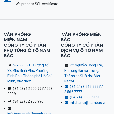
We process SSL сertificate
VĂN PHÒNG
VĂN PHÒNG MIỀN
MIỀN NAM
BẮC
CÔNG TY CỔ PHẦN
CÔNG TY CỔ PHẦN
PHỤ TÙNG Ô TÔ NAM
DỊCH VỤ Ô TÔ NAM
BẮC
BẮC
5-7-9-11-13 Đường số
22 Nguyễn Công Trứ,
22, Khu Bình Phú, Phường
Phường Hai Bà Trưng,
Bình Phú, Thành phố Hồ Chí
Thành phố Hà Nội, Việt
Minh, Việt Nam
Nam
#
(84-24) 3.565.7777 /
(84-28) 62.900.997 / 998
3.566.7777
/ 999
(84-24) 3.558.9090
(84-28) 62.900.996
infohanoi@nambac.vn