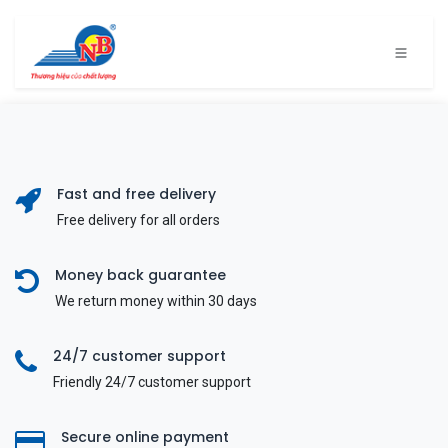
Bỏ qua để đến Nội dung
Fast and free delivery
Free delivery for all orders
Money back guarantee
We return money within 30 days
24/7 customer support
Friendly 24/7 customer support
Secure online payment