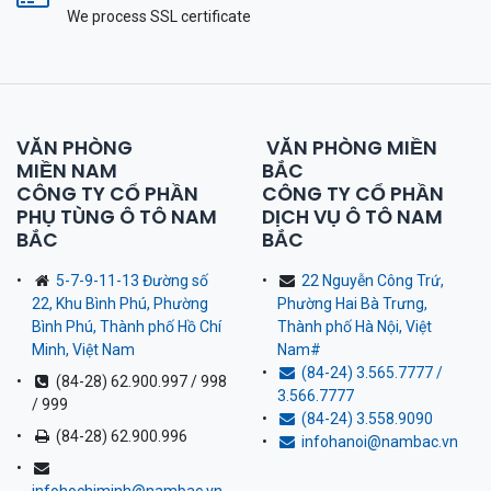
We process SSL сertificate
VĂN PHÒNG
VĂN PHÒNG MIỀN
MIỀN NAM
BẮC
CÔNG TY CỔ PHẦN
CÔNG TY CỔ PHẦN
PHỤ TÙNG Ô TÔ NAM
DỊCH VỤ Ô TÔ NAM
BẮC
BẮC
5-7-9-11-13 Đường số
22 Nguyễn Công Trứ,
22, Khu Bình Phú, Phường
Phường Hai Bà Trưng,
Bình Phú, Thành phố Hồ Chí
Thành phố Hà Nội, Việt
Minh, Việt Nam
Nam
#
(84-24) 3.565.7777 /
(84-28) 62.900.997 / 998
3.566.7777
/ 999
(84-24) 3.558.9090
(84-28) 62.900.996
infohanoi@nambac.vn