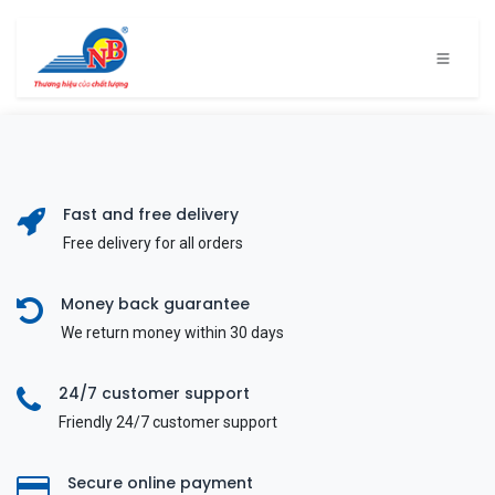
Bỏ qua để đến Nội dung
Fast and free delivery
Free delivery for all orders
Money back guarantee
We return money within 30 days
24/7 customer support
Friendly 24/7 customer support
Secure online payment