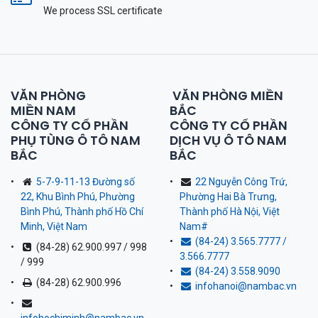
We process SSL сertificate
VĂN PHÒNG
VĂN PHÒNG MIỀN
MIỀN NAM
BẮC
CÔNG TY CỔ PHẦN
CÔNG TY CỔ PHẦN
PHỤ TÙNG Ô TÔ NAM
DỊCH VỤ Ô TÔ NAM
BẮC
BẮC
5-7-9-11-13 Đường số
22 Nguyễn Công Trứ,
22, Khu Bình Phú, Phường
Phường Hai Bà Trưng,
Bình Phú, Thành phố Hồ Chí
Thành phố Hà Nội, Việt
Minh, Việt Nam
Nam
#
(84-24) 3.565.7777 /
(84-28) 62.900.997 / 998
3.566.7777
/ 999
(84-24) 3.558.9090
(84-28) 62.900.996
infohanoi@nambac.vn