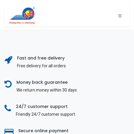
Bỏ qua để đến Nội dung
Fast and free delivery
Free delivery for all orders
Money back guarantee
We return money within 30 days
24/7 customer support
Friendly 24/7 customer support
Secure online payment