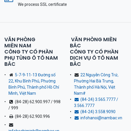
We process SSL сertificate
VĂN PHÒNG
VĂN PHÒNG MIỀN
MIỀN NAM
BẮC
CÔNG TY CỔ PHẦN
CÔNG TY CỔ PHẦN
PHỤ TÙNG Ô TÔ NAM
DỊCH VỤ Ô TÔ NAM
BẮC
BẮC
5-7-9-11-13 Đường số
22 Nguyễn Công Trứ,
22, Khu Bình Phú, Phường
Phường Hai Bà Trưng,
Bình Phú, Thành phố Hồ Chí
Thành phố Hà Nội, Việt
Minh, Việt Nam
Nam
#
(84-24) 3.565.7777 /
(84-28) 62.900.997 / 998
3.566.7777
/ 999
(84-24) 3.558.9090
(84-28) 62.900.996
infohanoi@nambac.vn