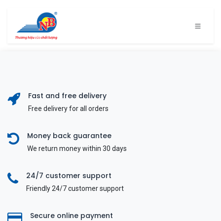
Bỏ qua để đến Nội dung
Fast and free delivery
Free delivery for all orders
Money back guarantee
We return money within 30 days
24/7 customer support
Friendly 24/7 customer support
Secure online payment