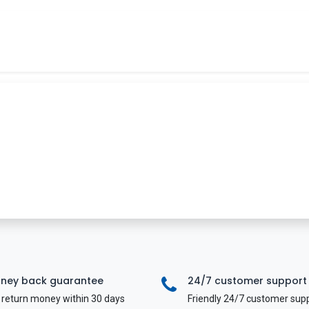
Tin tức
Khóa học
Tuyển dụng
Liên hệ
ney back guarantee
24/7 customer support
return money within 30 days
Friendly 24/7 customer sup