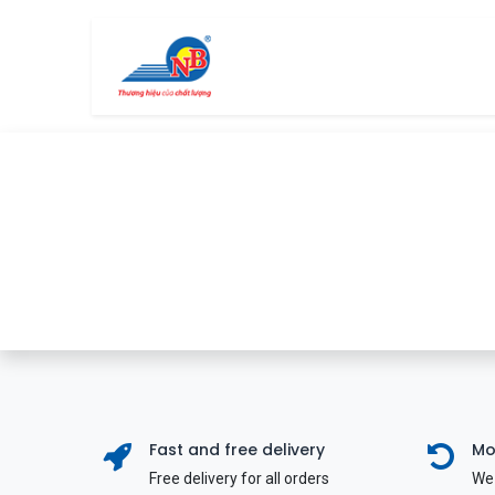
Bỏ qua để đến Nội dung
Trang chủ
Cửa hàng
Fast and free delivery
Mo
Free delivery for all orders
We 