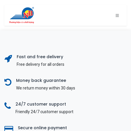
Bỏ qua để đến Nội dung
Fast and free delivery
Free delivery for all orders
Money back guarantee
We return money within 30 days
24/7 customer support
Friendly 24/7 customer support
Secure online payment