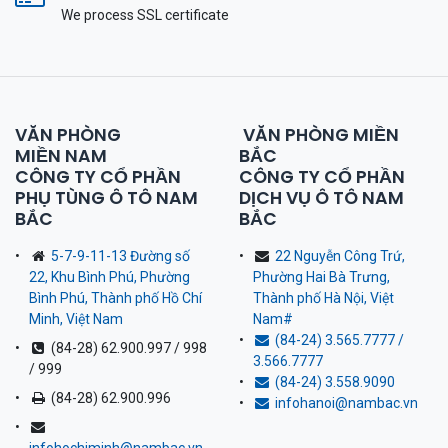
We process SSL сertificate
VĂN PHÒNG
VĂN PHÒNG MIỀN
MIỀN NAM
BẮC
CÔNG TY CỔ PHẦN
CÔNG TY CỔ PHẦN
PHỤ TÙNG Ô TÔ NAM
DỊCH VỤ Ô TÔ NAM
BẮC
BẮC
5-7-9-11-13 Đường số
22 Nguyễn Công Trứ,
22, Khu Bình Phú, Phường
Phường Hai Bà Trưng,
Bình Phú, Thành phố Hồ Chí
Thành phố Hà Nội, Việt
Minh, Việt Nam
Nam
#
(84-24) 3.565.7777 /
(84-28) 62.900.997 / 998
3.566.7777
/ 999
(84-24) 3.558.9090
(84-28) 62.900.996
infohanoi@nambac.vn