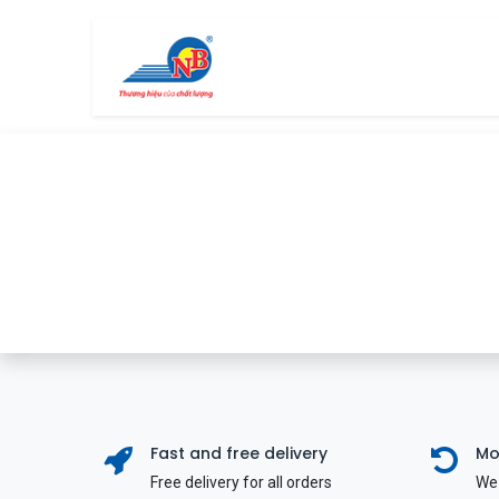
Bỏ qua để đến Nội dung
Trang chủ
Cửa hàng
Fast and free delivery
Mo
Free delivery for all orders
We 