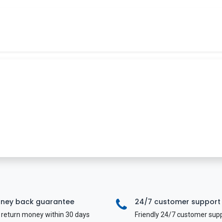
Tin tức
Khóa học
Tuyển dụng
Liên hệ
ney back guarantee
24/7 customer support
return money within 30 days
Friendly 24/7 customer sup