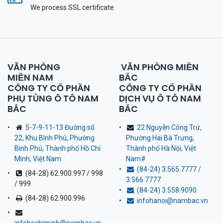
We process SSL сertificate
VĂN PHÒNG
VĂN PHÒNG MIỀN
MIỀN NAM
BẮC
CÔNG TY CỔ PHẦN
CÔNG TY CỔ PHẦN
PHỤ TÙNG Ô TÔ NAM
DỊCH VỤ Ô TÔ NAM
BẮC
BẮC
5-7-9-11-13 Đường số
22 Nguyễn Công Trứ,
22, Khu Bình Phú, Phường
Phường Hai Bà Trưng,
Bình Phú, Thành phố Hồ Chí
Thành phố Hà Nội, Việt
Minh, Việt Nam
Nam
#
(84-24) 3.565.7777 /
(84-28) 62.900.997 / 998
3.566.7777
/ 999
(84-24) 3.558.9090
(84-28) 62.900.996
infohanoi@nambac.vn