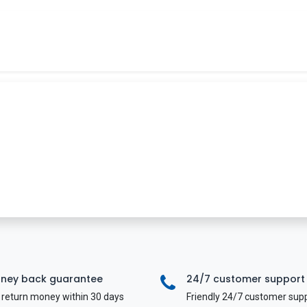
Tin tức
Khóa học
Tuyển dụng
Liên hệ
ney back guarantee
24/7 customer support
return money within 30 days
Friendly 24/7 customer sup