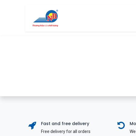
Bỏ qua để đến Nội dung
Trang chủ
Cửa hàng
Fast and free delivery
Mo
Free delivery for all orders
We 