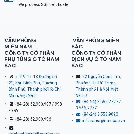
We process SSL сertificate
VĂN PHÒNG
VĂN PHÒNG MIỀN
MIỀN NAM
BẮC
CÔNG TY CỔ PHẦN
CÔNG TY CỔ PHẦN
PHỤ TÙNG Ô TÔ NAM
DỊCH VỤ Ô TÔ NAM
BẮC
BẮC
5-7-9-11-13 Đường số
22 Nguyễn Công Trứ,
22, Khu Bình Phú, Phường
Phường Hai Bà Trưng,
Bình Phú, Thành phố Hồ Chí
Thành phố Hà Nội, Việt
Minh, Việt Nam
Nam
#
(84-24) 3.565.7777 /
(84-28) 62.900.997 / 998
3.566.7777
/ 999
(84-24) 3.558.9090
(84-28) 62.900.996
infohanoi@nambac.vn