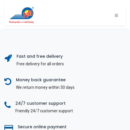
Bỏ qua để đến Nội dung
Fast and free delivery
Free delivery for all orders
Money back guarantee
We return money within 30 days
24/7 customer support
Friendly 24/7 customer support
Secure online payment