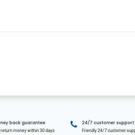
Tin tức
Khóa học
Tuyển dụng
Liên hệ
ney back guarantee
24/7 customer support
return money within 30 days
Friendly 24/7 customer sup