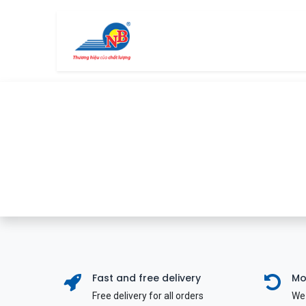
Bỏ qua để đến Nội dung
Trang chủ
Cửa hàng
Fast and free delivery
Mo
Free delivery for all orders
We 