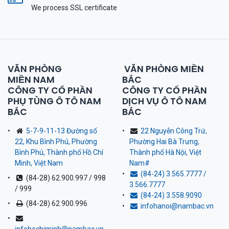
We process SSL сertificate
VĂN PHÒNG
VĂN PHÒNG MIỀN
MIỀN NAM
BẮC
CÔNG TY CỔ PHẦN
CÔNG TY CỔ PHẦN
PHỤ TÙNG Ô TÔ NAM
DỊCH VỤ Ô TÔ NAM
BẮC
BẮC
5-7-9-11-13 Đường số
22 Nguyễn Công Trứ,
22, Khu Bình Phú, Phường
Phường Hai Bà Trưng,
Bình Phú, Thành phố Hồ Chí
Thành phố Hà Nội, Việt
Minh, Việt Nam
Nam
#
(84-24) 3.565.7777 /
(84-28) 62.900.997 / 998
3.566.7777
/ 999
(84-24) 3.558.9090
(84-28) 62.900.996
infohanoi@nambac.vn