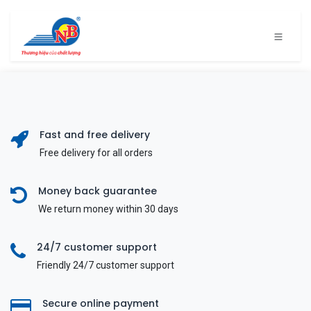
Bỏ qua để đến Nội dung
Fast and free delivery
Free delivery for all orders
Money back guarantee
We return money within 30 days
24/7 customer support
Friendly 24/7 customer support
Secure online payment