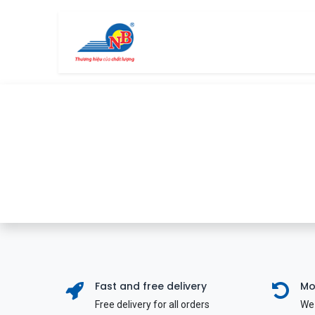
Bỏ qua để đến Nội dung
Trang chủ
Cửa hàng
Fast and free delivery
Mo
Free delivery for all orders
We 