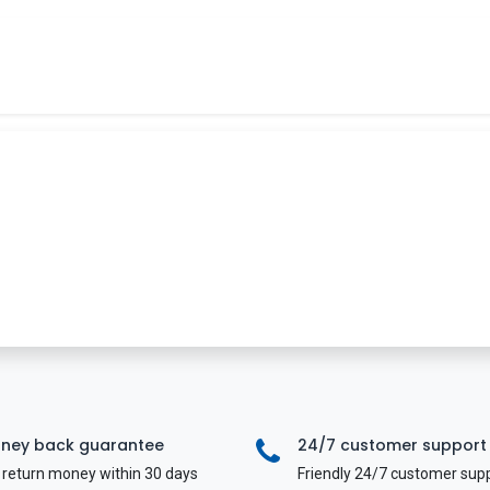
Tin tức
Khóa học
Tuyển dụng
Liên hệ
ney back guarantee
24/7 customer support
return money within 30 days
Friendly 24/7 customer sup