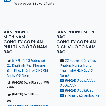
We process SSL сertificate
VĂN PHÒNG
VĂN PHÒNG MIỀN
MIỀN NAM
BẮC
CÔNG TY CỔ PHẦN
CÔNG TY CỔ PHẦN
PHỤ TÙNG Ô TÔ NAM
DỊCH VỤ Ô TÔ NAM
BẮC
BẮC
5-7-9-11-13 Đường số
22 Nguyễn Công Trứ,
22, Khu Bình Phú, Phường
Phường Hai Bà Trưng,
Bình Phú, Thành phố Hồ Chí
Thành phố Hà Nội, Việt
Minh, Việt Nam
Nam
#
(84-24) 3.565.7777 /
(84-28) 62.900.997 / 998
3.566.7777
/ 999
(84-24) 3.558.9090
(84-28) 62.900.996
infohanoi@nambac.vn