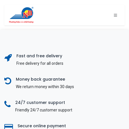
Bỏ qua để đến Nội dung
Fast and free delivery
Free delivery for all orders
Money back guarantee
We return money within 30 days
24/7 customer support
Friendly 24/7 customer support
Secure online payment