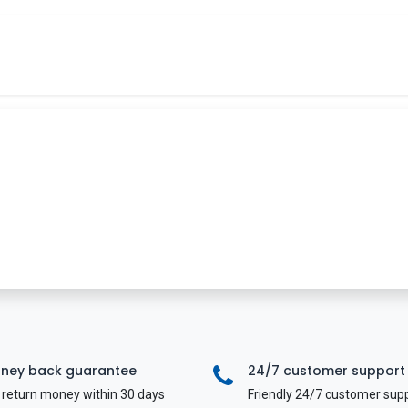
Tin tức
Khóa học
Tuyển dụng
Liên hệ
ney back guarantee
24/7 customer support
return money within 30 days
Friendly 24/7 customer sup