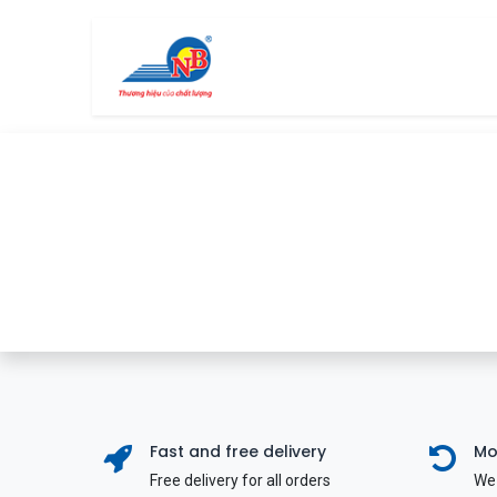
Bỏ qua để đến Nội dung
Trang chủ
Cửa hàng
Fast and free delivery
Mo
Free delivery for all orders
We 