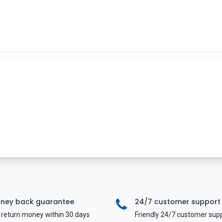
Tin tức
Khóa học
Tuyển dụng
Liên hệ
ney back guarantee
24/7 customer support
return money within 30 days
Friendly 24/7 customer sup