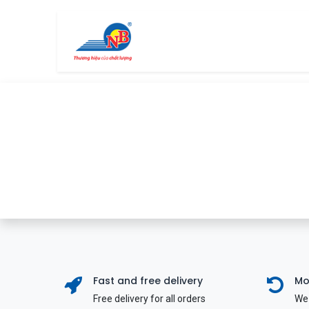
Bỏ qua để đến Nội dung
Trang chủ
Cửa hàng
Fast and free delivery
Mo
Free delivery for all orders
We 