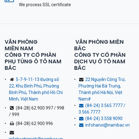
We process SSL сertificate
VĂN PHÒNG
VĂN PHÒNG MIỀN
MIỀN NAM
BẮC
CÔNG TY CỔ PHẦN
CÔNG TY CỔ PHẦN
PHỤ TÙNG Ô TÔ NAM
DỊCH VỤ Ô TÔ NAM
BẮC
BẮC
5-7-9-11-13 Đường số
22 Nguyễn Công Trứ,
22, Khu Bình Phú, Phường
Phường Hai Bà Trưng,
Bình Phú, Thành phố Hồ Chí
Thành phố Hà Nội, Việt
Minh, Việt Nam
Nam
#
(84-24) 3.565.7777 /
(84-28) 62.900.997 / 998
3.566.7777
/ 999
(84-24) 3.558.9090
(84-28) 62.900.996
infohanoi@nambac.vn