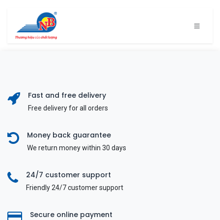
Bỏ qua để đến Nội dung
Fast and free delivery
Free delivery for all orders
Money back guarantee
We return money within 30 days
24/7 customer support
Friendly 24/7 customer support
Secure online payment