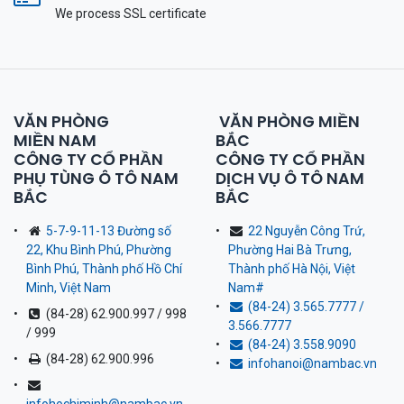
We process SSL сertificate
VĂN PHÒNG
VĂN PHÒNG MIỀN
MIỀN NAM
BẮC
CÔNG TY CỔ PHẦN
CÔNG TY CỔ PHẦN
PHỤ TÙNG Ô TÔ NAM
DỊCH VỤ Ô TÔ NAM
BẮC
BẮC
5-7-9-11-13 Đường số
22 Nguyễn Công Trứ,
22, Khu Bình Phú, Phường
Phường Hai Bà Trưng,
Bình Phú, Thành phố Hồ Chí
Thành phố Hà Nội, Việt
Minh, Việt Nam
Nam
#
(84-24) 3.565.7777 /
(84-28) 62.900.997 / 998
3.566.7777
/ 999
(84-24) 3.558.9090
(84-28) 62.900.996
infohanoi@nambac.vn