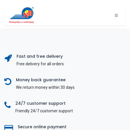
Bỏ qua để đến Nội dung
Fast and free delivery
Free delivery for all orders
Money back guarantee
We return money within 30 days
24/7 customer support
Friendly 24/7 customer support
Secure online payment