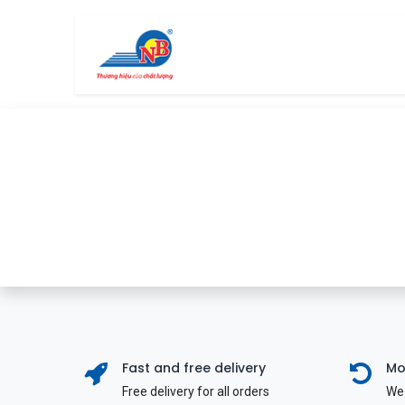
Bỏ qua để đến Nội dung
Trang chủ
Cửa hàng
Fast and free delivery
Mo
Free delivery for all orders
We 