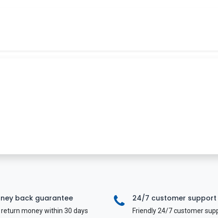
Tin tức
Khóa học
Tuyển dụng
Liên hệ
ney back guarantee
24/7 customer support
return money within 30 days
Friendly 24/7 customer sup