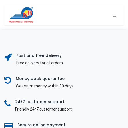
Bỏ qua để đến Nội dung
Fast and free delivery
Free delivery for all orders
Money back guarantee
We return money within 30 days
24/7 customer support
Friendly 24/7 customer support
Secure online payment