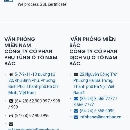
We process SSL сertificate
VĂN PHÒNG
VĂN PHÒNG MIỀN
MIỀN NAM
BẮC
CÔNG TY CỔ PHẦN
CÔNG TY CỔ PHẦN
PHỤ TÙNG Ô TÔ NAM
DỊCH VỤ Ô TÔ NAM
BẮC
BẮC
5-7-9-11-13 Đường số
22 Nguyễn Công Trứ,
22, Khu Bình Phú, Phường
Phường Hai Bà Trưng,
Bình Phú, Thành phố Hồ Chí
Thành phố Hà Nội, Việt
Minh, Việt Nam
Nam
#
(84-24) 3.565.7777 /
(84-28) 62.900.997 / 998
3.566.7777
/ 999
(84-24) 3.558.9090
(84-28) 62.900.996
infohanoi@nambac.vn