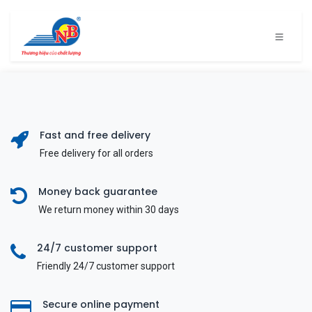
Bỏ qua để đến Nội dung
Fast and free delivery
Free delivery for all orders
Money back guarantee
We return money within 30 days
24/7 customer support
Friendly 24/7 customer support
Secure online payment