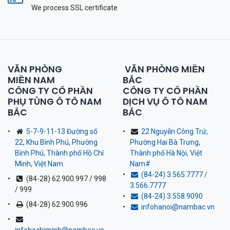
We process SSL сertificate
VĂN PHÒNG
VĂN PHÒNG MIỀN
MIỀN NAM
BẮC
CÔNG TY CỔ PHẦN
CÔNG TY CỔ PHẦN
PHỤ TÙNG Ô TÔ NAM
DỊCH VỤ Ô TÔ NAM
BẮC
BẮC
5-7-9-11-13 Đường số
22 Nguyễn Công Trứ,
22, Khu Bình Phú, Phường
Phường Hai Bà Trưng,
Bình Phú, Thành phố Hồ Chí
Thành phố Hà Nội, Việt
Minh, Việt Nam
Nam
#
(84-24) 3.565.7777 /
(84-28) 62.900.997 / 998
3.566.7777
/ 999
(84-24) 3.558.9090
(84-28) 62.900.996
infohanoi@nambac.vn