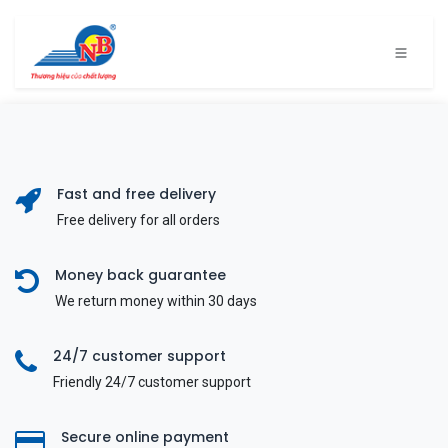
Bỏ qua để đến Nội dung
Fast and free delivery
Free delivery for all orders
Money back guarantee
We return money within 30 days
24/7 customer support
Friendly 24/7 customer support
Secure online payment