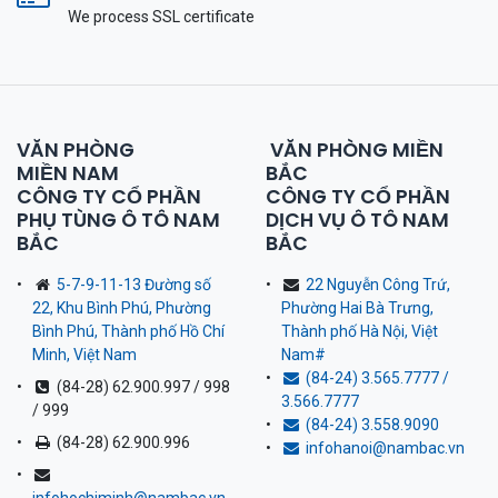
We process SSL сertificate
VĂN PHÒNG
VĂN PHÒNG MIỀN
MIỀN NAM
BẮC
CÔNG TY CỔ PHẦN
CÔNG TY CỔ PHẦN
PHỤ TÙNG Ô TÔ NAM
DỊCH VỤ Ô TÔ NAM
BẮC
BẮC
5-7-9-11-13 Đường số
22 Nguyễn Công Trứ,
22, Khu Bình Phú, Phường
Phường Hai Bà Trưng,
Bình Phú, Thành phố Hồ Chí
Thành phố Hà Nội, Việt
Minh, Việt Nam
Nam
#
(84-24) 3.565.7777 /
(84-28) 62.900.997 / 998
3.566.7777
/ 999
(84-24) 3.558.9090
(84-28) 62.900.996
infohanoi@nambac.vn