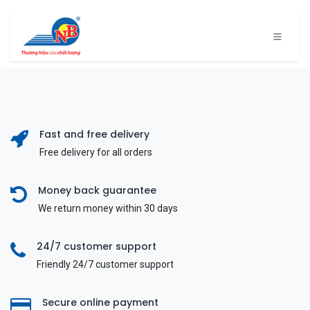
Bỏ qua để đến Nội dung
Fast and free delivery
Free delivery for all orders
Money back guarantee
We return money within 30 days
24/7 customer support
Friendly 24/7 customer support
Secure online payment