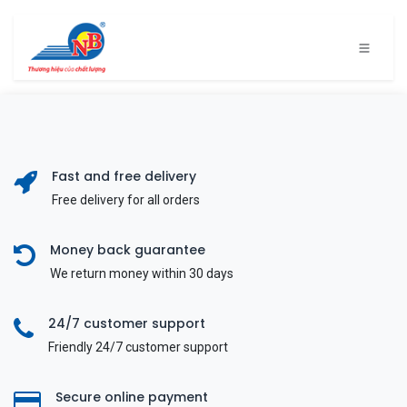
Bỏ qua để đến Nội dung
Fast and free delivery
Free delivery for all orders
Money back guarantee
We return money within 30 days
24/7 customer support
Friendly 24/7 customer support
Secure online payment