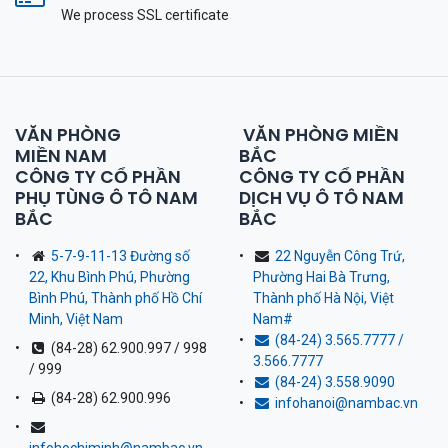
We process SSL сertificate
VĂN PHÒNG
VĂN PHÒNG MIỀN
MIỀN NAM
BẮC
CÔNG TY CỔ PHẦN
CÔNG TY CỔ PHẦN
PHỤ TÙNG Ô TÔ NAM
DỊCH VỤ Ô TÔ NAM
BẮC
BẮC
5-7-9-11-13 Đường số
22 Nguyễn Công Trứ,
22, Khu Bình Phú, Phường
Phường Hai Bà Trưng,
Bình Phú, Thành phố Hồ Chí
Thành phố Hà Nội, Việt
Minh, Việt Nam
Nam
#
(84-24) 3.565.7777 /
(84-28) 62.900.997 / 998
3.566.7777
/ 999
(84-24) 3.558.9090
(84-28) 62.900.996
infohanoi@nambac.vn